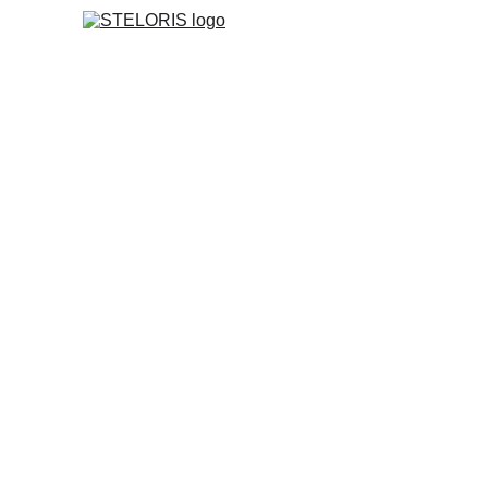
Une soirée inoubliable aux abords de l
Une nuit forte en émotions pour célébr